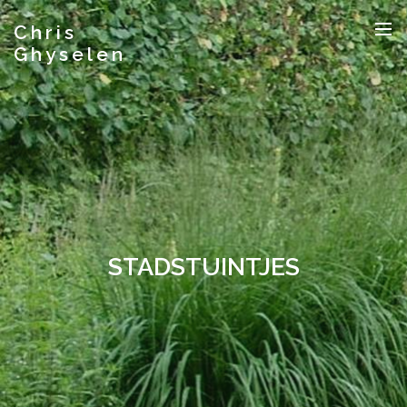
Chris
Ghyselen
STADSTUINTJES